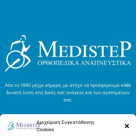
Οι
μπορούν
επιλογές
να
μπορούν
επιλεγούν
να
στη
επιλεγούν
σελίδα
στη
του
σελίδα
προϊόντος
του
προϊόντος
Απο το 1990 μέχρι σήμερα, με στόχο να προσφέρουμε κάθε
δυνατή λύση στις δικές σας ανάγκες και των αγαπημένων
σας.
Αρχική σελίδα
Διαχείριση Συγκατάθεσης
Ενοικιάσεις
Cookies
Η εταιρεία