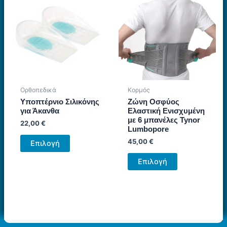
Ορθοπεδικά
Κορμός
Υποπτέρνιο Σιλικόνης
Ζώνη Οσφύος
για Άκανθα
Ελαστική Ενισχυμένη
με 6 μπανέλες Tynor
22,00
€
Lumbopore
Αυτό
45,00
€
Επιλογή
το
Αυτό
προϊόν
Επιλογή
το
έχει
προϊόν
πολλαπλές
έχει
παραλλαγές.
πολλαπλές
Οι
παραλλαγές.
επιλογές