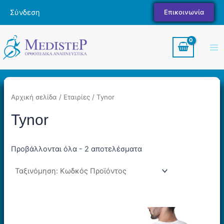
Μετάβαση
Σύνδεση
Επικοινωνία
στο
περιεχόμενο
Ma
Me
Αρχική σελίδα
/ Εταιρίες / Tynor
Tynor
Προβάλλονται όλα - 2 αποτελέσματα