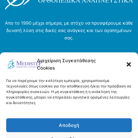
Απο το 1990 μέχρι σήμερα, με στόχο να προσφέρουμε κάθε
δυνατή λύση στις δικές σας ανάγκες και των αγαπημένων
σας.
Αρχική σελίδα
Διαχείριση Συγκατάθεσης
Ενοικιάσεις
Cookies
Η εταιρεία
Τρόποι πληρωμής και αποστολής
Για να παρέχουμε την καλύτερη εμπειρία, χρησιμοποιούμε
Όροι και προϋποθέσεις
τεχνολογίες όπως cookies για την αποθήκευση ή/και την πρόσβαση σε
πληροφορίες συσκευών. Η μη συγκατάθεση ή η ανάκληση της
Πολιτική απορρήτου
συγκατάθεσης, μπορεί να επηρεάσει αρνητικά ορισμένες λειτουργίες
Πολιτική Cookies (ΕΕ)
και δυνατότητες.
Επικοινωνία
Αποδοχή