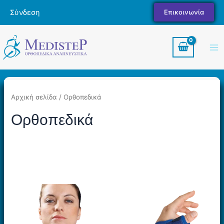
Μετάβαση
Σύνδεση
Επικοινωνία
στο
περιεχόμενο
Ma
Me
Αρχική σελίδα
/ Ορθοπεδικά
Ορθοπεδικά