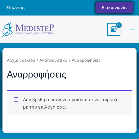
Μετάβαση
Σύνδεση
Επικοινωνία
στο
περιεχόμενο
Ma
Me
Αρχική σελίδα
/
Αναπνευστικά
/ Αναρροφήσεις
Αναρροφήσεις
Δεν βρέθηκε κανένα προϊόν που να ταιριάζει
με την επιλογή σας.