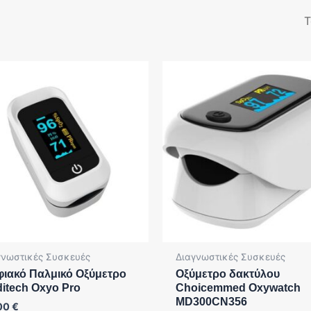
γνωστικές Συσκευές
Διαγνωστικές Συσκευές
ιακό Παλμικό Οξύμετρο
Οξύμετρο δακτύλου
itech Oxyo Pro
Choicemmed Oxywatch
MD300CN356
00
€