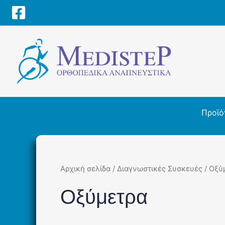
Μετάβαση
στο
περιεχόμενο
Προϊό
Αρχική σελίδα
/
Διαγνωστικές Συσκευές
/ Οξύ
Οξύμετρα