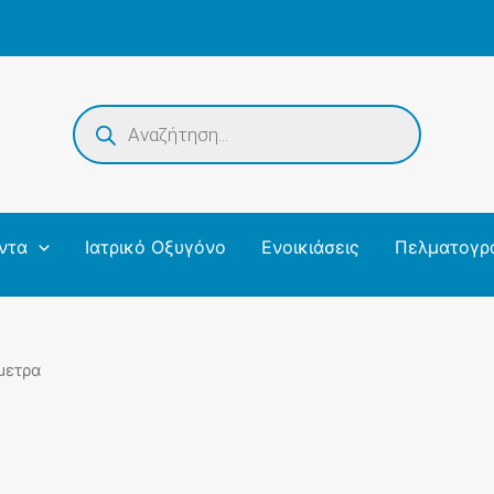
Products
search
ντα
Ιατρικό Οξυγόνο
Ενοικιάσεις
Πελματογρ
μετρα