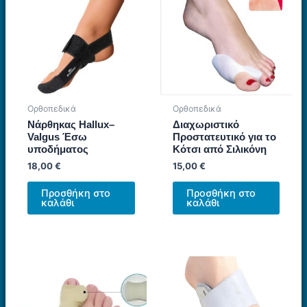
Οι
επιλογές
μπορούν
να
επιλεγούν
στη
σελίδα
Ορθοπεδικά
Ορθοπεδικά
του
Νάρθηκας Hallux–
Διαχωριστικό
προϊόντος
Valgus Έσω
Προστατευτικό για το
υποδήματος
Κότσι από Σιλικόνη
18,00
€
15,00
€
Προσθήκη στο
Προσθήκη στο
καλάθι
καλάθι