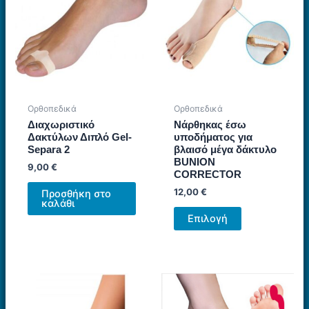
να
επιλεγούν
στη
σελίδα
του
προϊόντος
Ορθοπεδικά
Ορθοπεδικά
Διαχωριστικό
Νάρθηκας έσω
Δακτύλων Διπλό Gel-
υποδήματος για
Separa 2
βλαισό μέγα δάκτυλo
BUNION
9,00
€
CORRECTOR
12,00
€
Προσθήκη στο
καλάθι
Αυτό
Επιλογή
το
προϊόν
έχει
πολλαπλές
παραλλαγές.