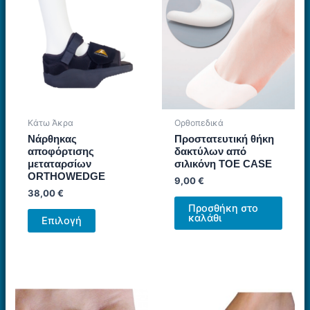
Κάτω Άκρα
Ορθοπεδικά
Νάρθηκας
Προστατευτική θήκη
αποφόρτισης
δακτύλων από
μεταταρσίων
σιλικόνη TOE CASE
ORTHOWEDGE
9,00
€
38,00
€
Προσθήκη στο
Αυτό
καλάθι
Επιλογή
το
προϊόν
έχει
πολλαπλές
παραλλαγές.