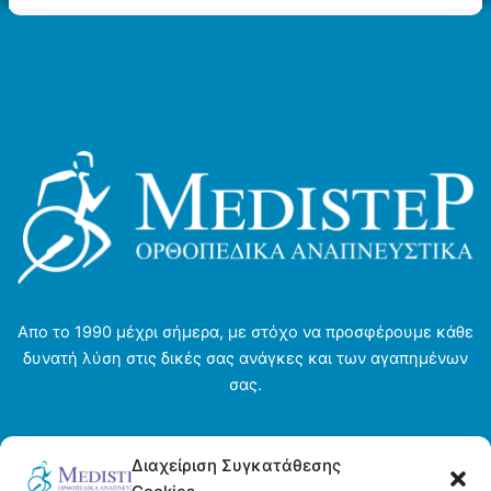
να
επιλεγούν
στη
σελίδα
του
προϊόντος
Απο το 1990 μέχρι σήμερα, με στόχο να προσφέρουμε κάθε
δυνατή λύση στις δικές σας ανάγκες και των αγαπημένων
σας.
Αρχική σελίδα
Διαχείριση Συγκατάθεσης
Ενοικιάσεις