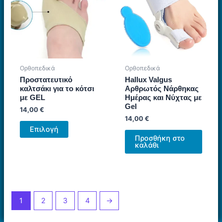
Ορθοπεδικά
Ορθοπεδικά
Προστατευτικό
Hallux Valgus
καλτσάκι για το κότσι
Αρθρωτός Νάρθηκας
με GEL
Ημέρας και Νύχτας με
Gel
14,00
€
14,00
€
Αυτό
Επιλογή
το
Προσθήκη στο
καλάθι
προϊόν
έχει
πολλαπλές
παραλλαγές.
Οι
1
2
3
4
→
επιλογές
μπορούν