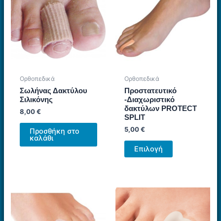
Οι
επιλογές
μπορούν
να
επιλεγούν
στη
σελίδα
Ορθοπεδικά
Ορθοπεδικά
του
Σωλήνας Δακτύλου
Προστατευτικό
προϊόντος
Σιλικόνης
-Διαχωριστικό
δακτύλων PROTECT
8,00
€
SPLIT
5,00
€
Προσθήκη στο
καλάθι
Αυτό
Επιλογή
το
προϊόν
έχει
πολλαπλές
παραλλαγές.
Οι