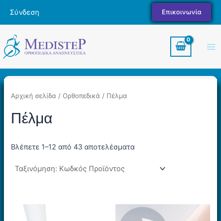
Μετάβαση
Σύνδεση
Επικοινωνία
στο
περιεχόμενο
Ma
Me
Αρχική σελίδα
/
Ορθοπεδικά
/ Πέλμα
Πέλμα
Βλέπετε 1–12 από 43 αποτελέσματα