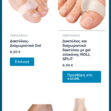
επιλογές
μπορούν
να
επιλεγούν
στη
σελίδα
Ορθοπεδικά
Ορθοπεδικά
του
Δακτύλιος-
Δακτύλιος και
προϊόντος
Διαχωριστικό Gel
διαχωριστικό
δακτύλου με gel
8,00
€
σιλικόνης ROLL
Αυτό
SPLIT
Επιλογή
το
8,00
€
προϊόν
Προσθήκη στο
έχει
καλάθι
πολλαπλές
παραλλαγές.
Οι
επιλογές
μπορούν