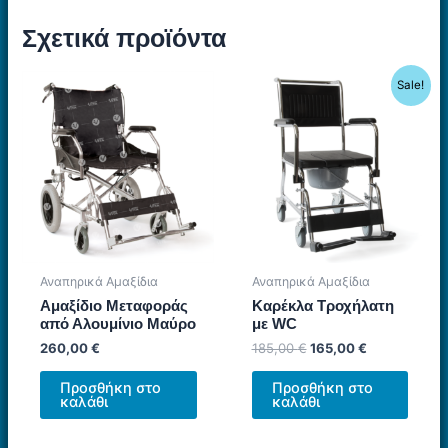
Σχετικά προϊόντα
Sale!
Αναπηρικά Αμαξίδια
Αναπηρικά Αμαξίδια
Αμαξίδιο Μεταφοράς
Καρέκλα Τροχήλατη
από Αλουμίνιο Μαύρο
με WC
Original
Η
260,00
€
185,00
€
165,00
€
price
τρέχουσα
was:
τιμή
Προσθήκη στο
Προσθήκη στο
185,00 €.
είναι:
καλάθι
καλάθι
165,00 €.