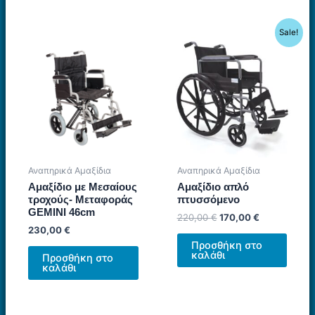
Sale!
Αναπηρικά Αμαξίδια
Αναπηρικά Αμαξίδια
Αμαξίδιο με Μεσαίους
Αμαξίδιο απλό
τροχούς- Μεταφοράς
πτυσσόμενο
GEMINI 46cm
Original
Η
220,00
€
170,00
€
price
τρέχουσα
230,00
€
was:
τιμή
Προσθήκη στο
220,00 €.
είναι:
καλάθι
Προσθήκη στο
170,00 €.
καλάθι