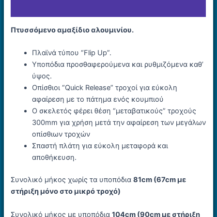
Εταιρία
Πτυσσόµενο αµαξίδιο αλουµινίου.
Πλαϊνά τύπου “Flip Up”.
Υποπόδια προσθαφερούµενα και ρυθµιζόµενα καθ’
ύψος.
Οπίσθιοι “Quick Release” τροχοί για εύκολη
αφαίρεση με το πάτημα ενός κουμπιού
Ο σκελετός φέρει θέση “μεταβατικούς” τροχούς
300mm για χρήση μετά την αφαίρεση των μεγάλων
οπίσθιων τροχών
Σπαστή πλάτη για εύκολη µεταφορά και
αποθήκευση.
Συνολικό μήκος χωρίς τα υποπόδια
81cm
(67cm με
στήριξη μόνο στο μικρό τροχό)
Συνολικό μήκος με υποπόδια
104cm
(90cm με στήριξη