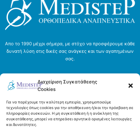
Απο το 1990 μέχρι σήμερα, με στόχο να προσφέρουμε κάθε
δυνατή λύση στις δικές σας ανάγκες και των αγαπημένων
σας.
Αρχική σελίδα
Διαχείριση Συγκατάθεσης
Ενοικιάσεις
Cookies
Η εταιρεία
Τρόποι πληρωμής και αποστολής
Για να παρέχουμε την καλύτερη εμπειρία, χρησιμοποιούμε
Όροι και προϋποθέσεις
τεχνολογίες όπως cookies για την αποθήκευση ή/και την πρόσβαση σε
πληροφορίες συσκευών. Η μη συγκατάθεση ή η ανάκληση της
Πολιτική απορρήτου
συγκατάθεσης, μπορεί να επηρεάσει αρνητικά ορισμένες λειτουργίες
Πολιτική Cookies (ΕΕ)
και δυνατότητες.
Επικοινωνία