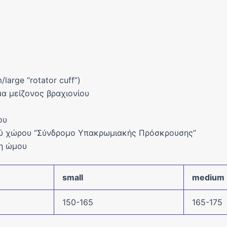
arge “rotator cuff”)
α μείζονος βραχιονίου
ου
ύ χώρου “Σύνδρομο Υπακρωμιακής Πρόσκρουσης”
η ώμου
small
medium
150-165
165-175