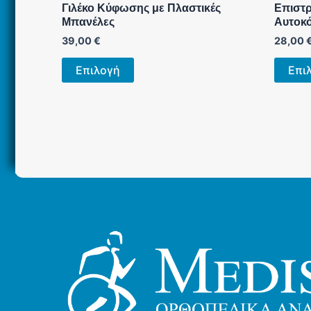
Γιλέκο Κύφωσης με Πλαστικές
Επιστρ
Μπανέλες
Αυτοκό
39,00
€
28,00
Αυτό
Επιλογή
Επι
το
προϊόν
έχει
πολλαπλές
παραλλαγές.
Οι
επιλογές
μπορούν
να
επιλεγούν
στη
σελίδα
του