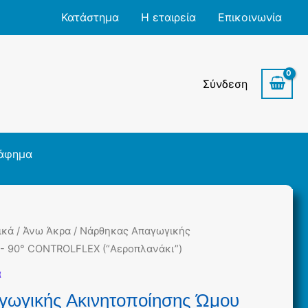
Κατάστημα
Η εταιρεία
Επικοινωνία
Σύνδεση
άφημα
ικά
/
Άνω Άκρα
/ Νάρθηκας Απαγωγικής
°- 90° CONTROLFLEX (“Αεροπλανάκι”)
ά
ωγικής Ακινητοποίησης Ώμου