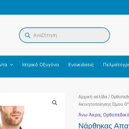
Products
search
ντα
Ιατρικό Οξυγόνο
Ενοικιάσεις
Πελματογρ
Αρχική σελίδα
/
Ορθοπεδ
Ακινητοποίησης Ώμου 0
Άνω Άκρα
,
Ορθοπεδικ
Νάρθηκας Απαγ