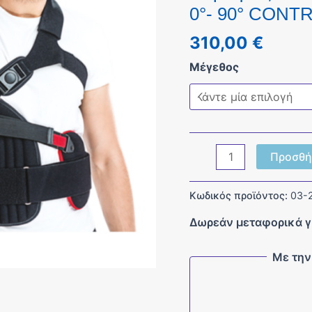
0°- 90° CONTR
310,00
€
Μέγεθος
Νάρθηκας
Προσθή
Απαγωγικής
Ακινητοποίησης
Κωδικός προϊόντος:
03-
Ώμου
Δωρεάν μεταφορικά γ
0°-
90°
Με την
CONTROLFLEX
("Αεροπλανάκι")
ποσότητα