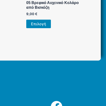
05 Βρεφικό Αυχενικό Κολάρο
από Βισκόζη
9,00
€
Αυτό
Επιλογή
το
προϊόν
έχει
πολλαπλές
.
παραλλαγές.
Οι
επιλογές
μπορούν
να
επιλεγούν
στη
σελίδα
του