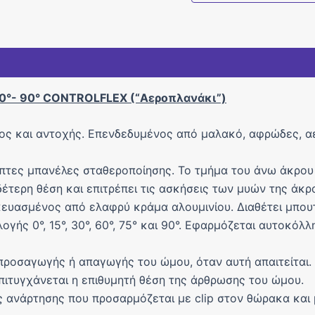
0°- 90° CONTROLFLEX (“Αεροπλανάκι”)
ος και αντοχής. Επενδεδυμένος από μαλακό, αφρώδες, αε
μπτες μπανέλες σταθεροποίησης. Το τμήμα του άνω άκρου δ
δέτερη θέση και επιτρέπει τις ασκήσεις των μυών της άκρα
ευασμένος από ελαφρύ κράμα αλουμινίου. Διαθέτει μπουτ
γής 0°, 15°, 30°, 60°, 75° και 90°. Εφαρμόζεται αυτοκόλ
προσαγωγής ή απαγωγής του ώμου, όταν αυτή απαιτείται. 
ιτυγχάνεται η επιθυμητή θέση της άρθρωσης του ώμου.
ανάρτησης που προσαρμόζεται με clip στον θώρακα και μ