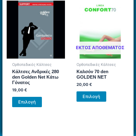
πολλαπλές
πολλαπλές
παραλλαγές.
παραλλαγές.
Οι
Οι
επιλογές
επιλογές
μπορούν
μπορούν
να
να
επιλεγούν
επιλεγούν
ΕΚΤΌΣ ΑΠΟΘΈΜΑΤΟΣ
στη
στη
σελίδα
σελίδα
Ορθοπεδικές Κάλτσες
Ορθοπεδικές Κάλτσες
του
του
Kάλτσες Ανδρικές 280
Καλσόν 70 den
προϊόντος
προϊόντος
den Golden Net Κάτω
GOLDEN NET
Γόνατος
20,00
€
19,00
€
Αυτό
Επιλογή
Αυτό
το
Επιλογή
το
προϊόν
προϊόν
έχει
έχει
πολλαπλές
πολλαπλές
παραλλαγές.
παραλλαγές.