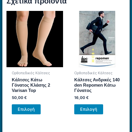
Σχετικά προϊόντα
Ορθοπεδικές Κάλτσες
Ορθοπεδικές Κάλτσες
Κάλτσες Κάτω
Κάλτσες Ανδρικές 140
Γόνατος Κλάσης 2
den Repomen Κάτω
Varisan Top
Γόνατος
50,00
€
16,00
€
Αυτό
Αυτό
Επιλογή
Επιλογή
το
το
προϊόν
προϊόν
έχει
έχει