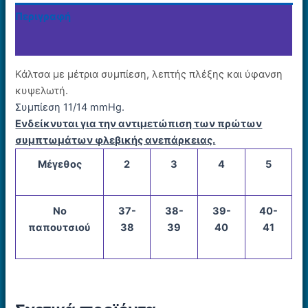
Περιγραφή
Επιπλέον πληροφορίες
Κάλτσα με μέτρια συμπίεση, λεπτής πλέξης και ύφανση
κυψελωτή.
Συμπίεση 11/14 mmHg.
Ενδείκνυται για την αντιμετώπιση των πρώτων
συμπτωμάτων φλεβικής ανεπάρκειας.
Μέγεθος
2
3
4
5
Νο
37-
38-
39-
40-
παπουτσιoύ
38
39
40
41