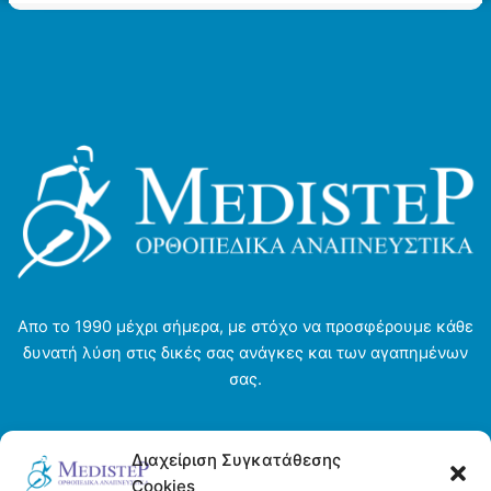
Οι
Οι
επιλογές
επιλογές
μπορούν
μπορούν
να
να
επιλεγούν
επιλεγούν
στη
στη
σελίδα
σελίδα
του
του
προϊόντος
προϊόντος
Απο το 1990 μέχρι σήμερα, με στόχο να προσφέρουμε κάθε
δυνατή λύση στις δικές σας ανάγκες και των αγαπημένων
σας.
Αρχική σελίδα
Διαχείριση Συγκατάθεσης
Ενοικιάσεις
Cookies