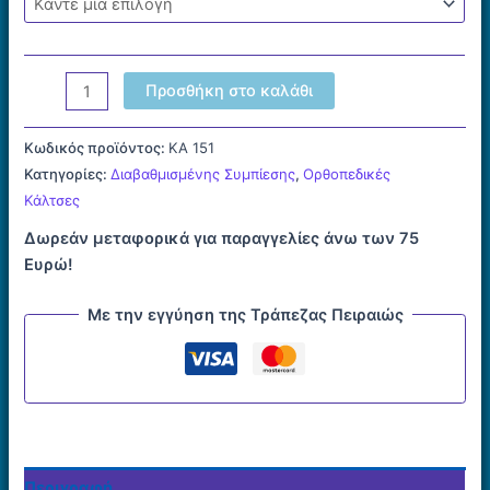
Γυναικεία
Προσθήκη στο καλάθι
Κάλτσα
70den
Κωδικός προϊόντος:
KA 151
Κάτω
Κατηγορίες:
Διαβαθμισμένης Συμπίεσης
,
Ορθοπεδικές
Γόνατος
Κάλτσες
GOLDEN
Δωρεάν μεταφορικά για παραγγελίες άνω των 75
NET
Ευρώ!
ποσότητα
Με την εγγύηση της Τράπεζας Πειραιώς
Περιγραφή