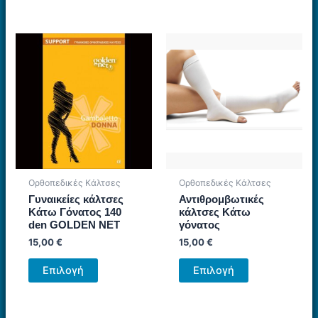
προϊόν
προϊόν
έχει
έχει
πολλαπλές
πολλαπλές
παραλλαγές.
παραλλαγές.
Οι
Οι
επιλογές
επιλογές
μπορούν
μπορούν
να
να
επιλεγούν
επιλεγούν
στη
στη
σελίδα
σελίδα
Ορθοπεδικές Κάλτσες
Ορθοπεδικές Κάλτσες
του
του
Γυναικείες κάλτσες
Αντιθρομβωτικές
προϊόντος
προϊόντος
Κάτω Γόνατος 140
κάλτσες Κάτω
den GOLDEN NET
γόνατος
15,00
€
15,00
€
Αυτό
Αυτό
Επιλογή
Επιλογή
το
το
προϊόν
προϊόν
έχει
έχει