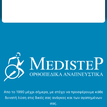
προϊόν
έχει
έχει
πολλαπλές
πολλαπλές
παραλλαγές.
παραλλαγές.
Οι
Οι
επιλογές
επιλογές
μπορούν
μπορούν
να
να
επιλεγούν
επιλεγούν
στη
στη
σελίδα
σελίδα
του
του
προϊόντος
προϊόντος
Απο το 1990 μέχρι σήμερα, με στόχο να προσφέρουμε κάθε
δυνατή λύση στις δικές σας ανάγκες και των αγαπημένων
σας.