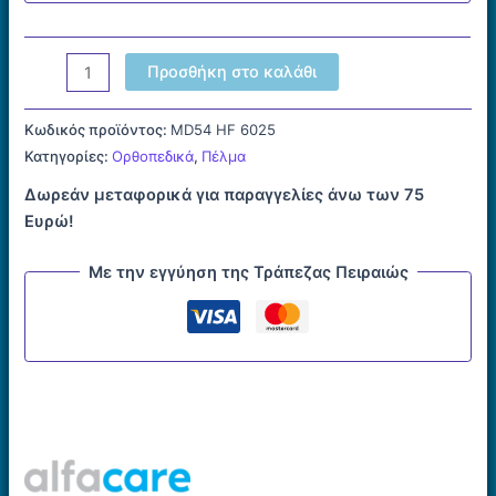
Προστατευτικό
Προσθήκη στο καλάθι
Για
Το
Κωδικός προϊόντος:
MD54 HF 6025
Κότσι
Κατηγορίες:
Ορθοπεδικά
,
Πέλμα
&
Δωρεάν μεταφορικά για παραγγελίες άνω των 75
Το
Ευρώ!
Μετατάρσιο
Με
Με την εγγύηση της Τράπεζας Πειραιώς
Gel-
Comodigel
Duplo
HF
6025
ποσότητα