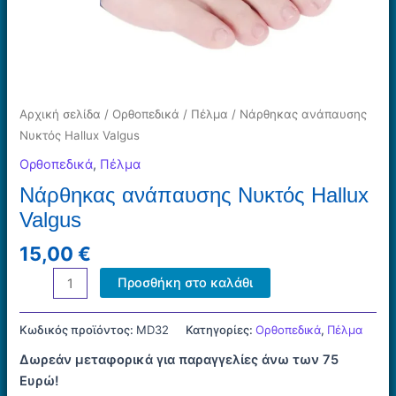
Αρχική σελίδα
/
Ορθοπεδικά
/
Πέλμα
/ Νάρθηκας ανάπαυσης
Νυκτός Hallux Valgus
Ορθοπεδικά
,
Πέλμα
Νάρθηκας ανάπαυσης Νυκτός Hallux
Valgus
15,00
€
Νάρθηκας
Προσθήκη στο καλάθι
ανάπαυσης
Νυκτός
Κωδικός προϊόντος:
MD32
Κατηγορίες:
Ορθοπεδικά
,
Πέλμα
Hallux
Δωρεάν μεταφορικά για παραγγελίες άνω των 75
Valgus
Ευρώ!
ποσότητα