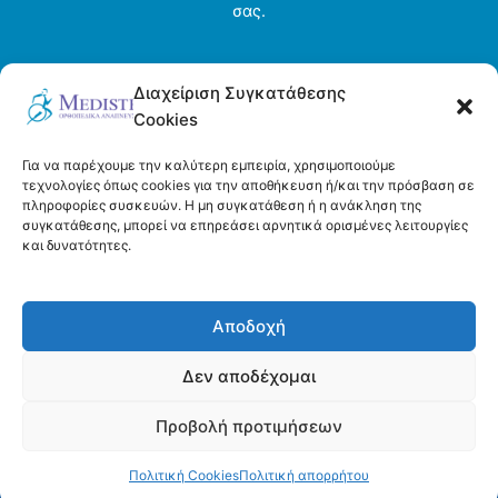
σας.
Αρχική σελίδα
Διαχείριση Συγκατάθεσης
Ενοικιάσεις
Cookies
Η εταιρεία
Τρόποι πληρωμής και αποστολής
Για να παρέχουμε την καλύτερη εμπειρία, χρησιμοποιούμε
Όροι και προϋποθέσεις
τεχνολογίες όπως cookies για την αποθήκευση ή/και την πρόσβαση σε
πληροφορίες συσκευών. Η μη συγκατάθεση ή η ανάκληση της
Πολιτική απορρήτου
συγκατάθεσης, μπορεί να επηρεάσει αρνητικά ορισμένες λειτουργίες
Πολιτική Cookies (ΕΕ)
και δυνατότητες.
Επικοινωνία
Αποδοχή
Δεν αποδέχομαι
Προβολή προτιμήσεων
Copyright © 2026 Medistep | Powered by DeltaDigital
Πολιτική Cookies
Πολιτική απορρήτου