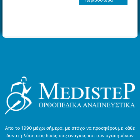
προϊόν
έχει
πολλαπλές
παραλλαγές.
Οι
επιλογές
μπορούν
να
επιλεγούν
στη
σελίδα
του
προϊόντος
Απο το 1990 μέχρι σήμερα, με στόχο να προσφέρουμε κάθε
δυνατή λύση στις δικές σας ανάγκες και των αγαπημένων