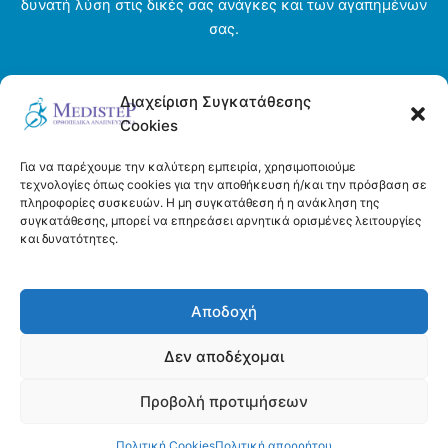
δυνατή λύση στις δικές σας ανάγκες και των αγαπημένων
σας.
Αρχική σελίδα
Διαχείριση Συγκατάθεσης
Ενοικιάσεις
Cookies
Η εταιρεία
Τρόποι πληρωμής και αποστολής
Για να παρέχουμε την καλύτερη εμπειρία, χρησιμοποιούμε
Όροι και προϋποθέσεις
τεχνολογίες όπως cookies για την αποθήκευση ή/και την πρόσβαση σε
πληροφορίες συσκευών. Η μη συγκατάθεση ή η ανάκληση της
Πολιτική απορρήτου
συγκατάθεσης, μπορεί να επηρεάσει αρνητικά ορισμένες λειτουργίες
Πολιτική Cookies (ΕΕ)
και δυνατότητες.
Επικοινωνία
Αποδοχή
Δεν αποδέχομαι
Προβολή προτιμήσεων
Copyright © 2026 Medistep | Powered by DeltaDigital
Πολιτική Cookies
Πολιτική απορρήτου