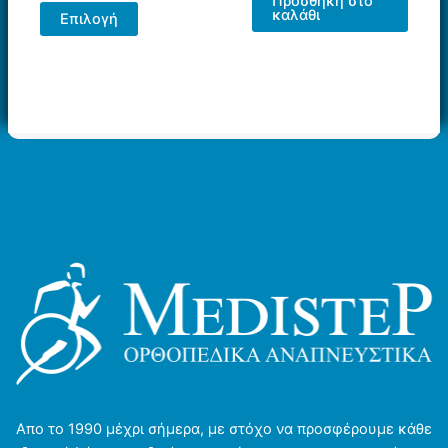
Προσθήκη στο
Αυτό
καλάθι
Επιλογή
το
προϊόν
έχει
πολλαπλές
παραλλαγές.
Οι
επιλογές
μπορούν
να
επιλεγούν
στη
σελίδα
του
προϊόντος
Απο το 1990 μέχρι σήμερα, με στόχο να προσφέρουμε κάθε