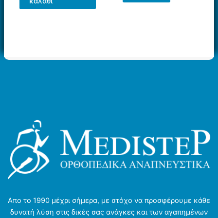
καλάθι
προϊόν
έχει
πολλαπλές
παραλλαγές.
Οι
επιλογές
μπορούν
να
επιλεγούν
στη
σελίδα
του
προϊόντος
Απο το 1990 μέχρι σήμερα, με στόχο να προσφέρουμε κάθε
δυνατή λύση στις δικές σας ανάγκες και των αγαπημένων