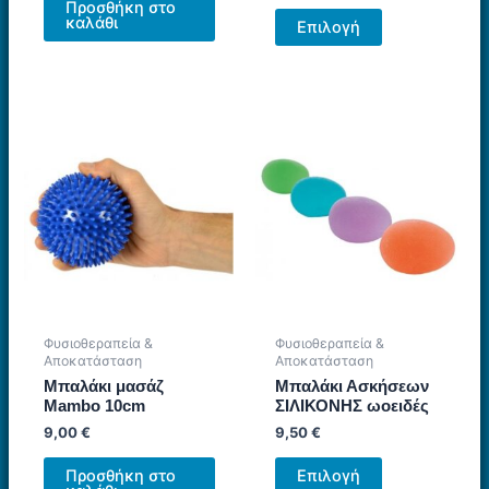
Προσθήκη στο
Αυτό
καλάθι
Επιλογή
το
προϊόν
έχει
πολλαπλές
παραλλαγές.
Οι
επιλογές
μπορούν
να
επιλεγούν
στη
σελίδα
Φυσιοθεραπεία &
Φυσιοθεραπεία &
του
Αποκατάσταση
Αποκατάσταση
προϊόντος
Μπαλάκι μασάζ
Μπαλάκι Ασκήσεων
Mambo 10cm
ΣΙΛΙΚΟΝΗΣ ωοειδές
9,00
€
9,50
€
Αυτό
Προσθήκη στο
Επιλογή
το