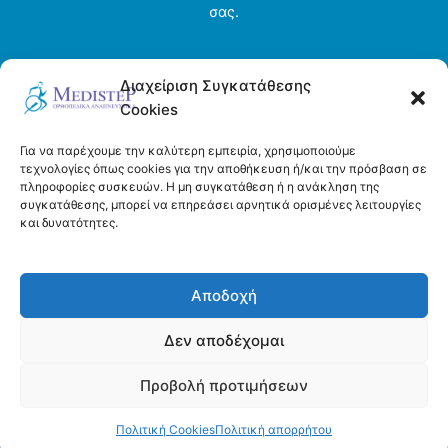
σας.
Αρχική σελίδα
Διαχείριση Συγκατάθεσης
Ενοικιάσεις
Cookies
Η εταιρεία
Τρόποι πληρωμής και αποστολής
Για να παρέχουμε την καλύτερη εμπειρία, χρησιμοποιούμε
Όροι και προϋποθέσεις
τεχνολογίες όπως cookies για την αποθήκευση ή/και την πρόσβαση σε
πληροφορίες συσκευών. Η μη συγκατάθεση ή η ανάκληση της
Πολιτική απορρήτου
συγκατάθεσης, μπορεί να επηρεάσει αρνητικά ορισμένες λειτουργίες
Πολιτική Cookies (ΕΕ)
και δυνατότητες.
Επικοινωνία
Αποδοχή
Δεν αποδέχομαι
Προβολή προτιμήσεων
Copyright © 2026 Medistep | Powered by DeltaDigital
Πολιτική Cookies
Πολιτική απορρήτου