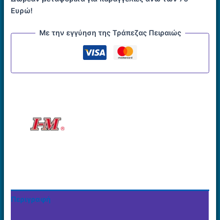
ποσότητα
Ευρώ!
Με την εγγύηση της Τράπεζας Πειραιώς
Περιγραφή
Εταιρία