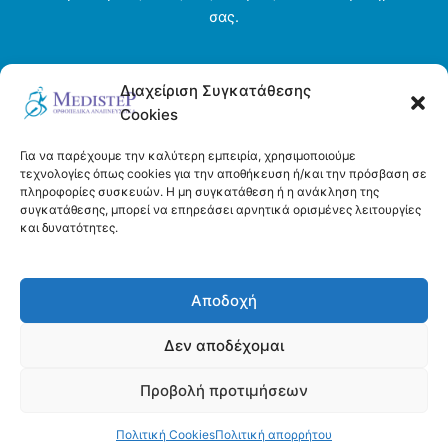
σας.
Αρχική σελίδα
Διαχείριση Συγκατάθεσης
Ενοικιάσεις
Cookies
Η εταιρεία
Τρόποι πληρωμής και αποστολής
Για να παρέχουμε την καλύτερη εμπειρία, χρησιμοποιούμε
Όροι και προϋποθέσεις
τεχνολογίες όπως cookies για την αποθήκευση ή/και την πρόσβαση σε
πληροφορίες συσκευών. Η μη συγκατάθεση ή η ανάκληση της
Πολιτική απορρήτου
συγκατάθεσης, μπορεί να επηρεάσει αρνητικά ορισμένες λειτουργίες
Πολιτική Cookies (ΕΕ)
και δυνατότητες.
Επικοινωνία
Αποδοχή
Δεν αποδέχομαι
Προβολή προτιμήσεων
Copyright © 2026 Medistep | Powered by DeltaDigital
Πολιτική Cookies
Πολιτική απορρήτου