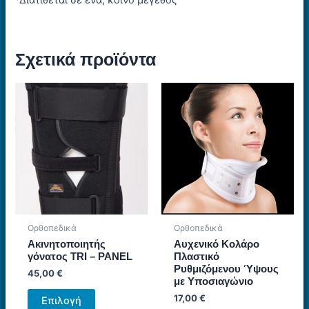
Σχετικά προϊόντα
Ορθοπεδικά
Ορθοπεδικά
Ακινητοποιητής
Αυχενικό Κολάρο
γόνατος TRI – PAΝEL
Πλαστικό
Ρυθμιζόμενου Ύψους
45,00
€
με Υποσιαγώνιο
Αυτό
17,00
€
Επιλογή
το