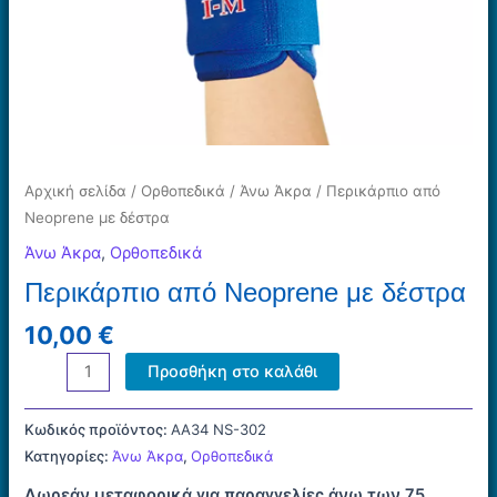
Αρχική σελίδα
/
Ορθοπεδικά
/
Άνω Άκρα
/ Περικάρπιο από
Neoprene με δέστρα
Άνω Άκρα
,
Ορθοπεδικά
Περικάρπιο από Neoprene με δέστρα
10,00
€
Περικάρπιο
Προσθήκη στο καλάθι
από
Neoprene
Κωδικός προϊόντος:
ΑΑ34 NS-302
με
Κατηγορίες:
Άνω Άκρα
,
Ορθοπεδικά
δέστρα
Δωρεάν μεταφορικά για παραγγελίες άνω των 75