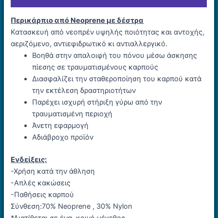
Περικάρπιο από Neoprene με δέστρα
Κατασκευή από νεοπρέν υψηλής ποιότητας και αντοχής,
αεριζόμενο, αντιεφιδρωτικό κι αντιαλλεργικό.
Βοηθά στην απαλοιφή του πόνου μέσω άσκησης
πίεσης σε τραυματισμένους καρπούς
Διασφαλίζει την σταθεροποίηση του καρπού κατά
την εκτέλεση δραστηριοτήτων
Παρέχει ισχυρή στήριξη γύρω από την
τραυματισμένη περιοχή
Άνετη εφαρμογή
Αδιάβροχο προϊόν
Ενδείξεις:
-Χρήση κατά την άθληση
-Απλές κακώσεις
-Παθήσεις καρπού
Σύνθεση:70% Neoprene , 30% Nylon
*Διατίθεται σε ένα, κοινό μέγεθος