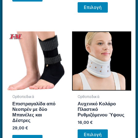
Αυτό
προϊόν
Επιλογή
το
έχει
προϊόν
πολλαπλές
έχει
παραλλαγές.
πολλαπλές
Οι
παραλλαγές.
επιλογές
Οι
μπορούν
επιλογές
να
μπορούν
επιλεγούν
να
στη
επιλεγούν
σελίδα
στη
του
σελίδα
προϊόντος
Ορθοπεδικά
Ορθοπεδικά
του
Επιστραγαλίδα από
Αυχενικό Κολάρο
προϊόντος
Νεοπρέν με δύο
Πλαστικό
Μπανέλες και
Ρυθμιζόμενου Ύψους
Δέστρες
16,00
€
29,00
€
Αυτό
Επιλογή
Αυτό
το