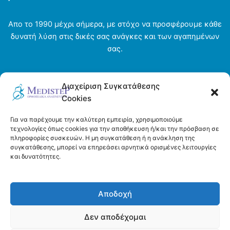
Απο το 1990 μέχρι σήμερα, με στόχο να προσφέρουμε κάθε
δυνατή λύση στις δικές σας ανάγκες και των αγαπημένων
σας.
Αρχική σελίδα
Διαχείριση Συγκατάθεσης
Ενοικιάσεις
Cookies
Η εταιρεία
Τρόποι πληρωμής και αποστολής
Για να παρέχουμε την καλύτερη εμπειρία, χρησιμοποιούμε
Όροι και προϋποθέσεις
τεχνολογίες όπως cookies για την αποθήκευση ή/και την πρόσβαση σε
πληροφορίες συσκευών. Η μη συγκατάθεση ή η ανάκληση της
Πολιτική απορρήτου
συγκατάθεσης, μπορεί να επηρεάσει αρνητικά ορισμένες λειτουργίες
Πολιτική Cookies (ΕΕ)
και δυνατότητες.
Επικοινωνία
Αποδοχή
Δεν αποδέχομαι