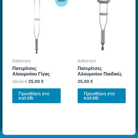
Sale!
Βαδιστικά
Βαδιστικά
Πατερίτσες
Πατερίτσες
Αλουμινίου Γίγας
Αλουμινίου Παιδικές
Original
Η
28,00
€
25,00
€
25,00
€
price
τρέχουσα
was:
τιμή
Προσθήκη στο
Προσθήκη στο
28,00 €.
είναι:
καλάθι
καλάθι
25,00 €.