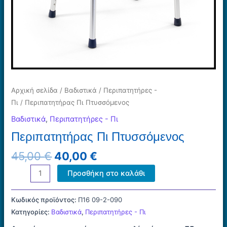
Αρχική σελίδα
/
Βαδιστικά
/
Περιπατητήρες -
Πι
/ Περιπατητήρας Πι Πτυσσόμενος
Βαδιστικά
,
Περιπατητήρες - Πι
Περιπατητήρας Πι Πτυσσόμενος
Original
Η
45,00
€
40,00
€
price
τρέχουσα
Περιπατητήρας
Προσθήκη στο καλάθι
was:
τιμή
Πι
45,00 €.
είναι:
Πτυσσόμενος
Κωδικός προϊόντος:
Π16 09-2-090
40,00 €.
ποσότητα
Κατηγορίες:
Βαδιστικά
,
Περιπατητήρες - Πι