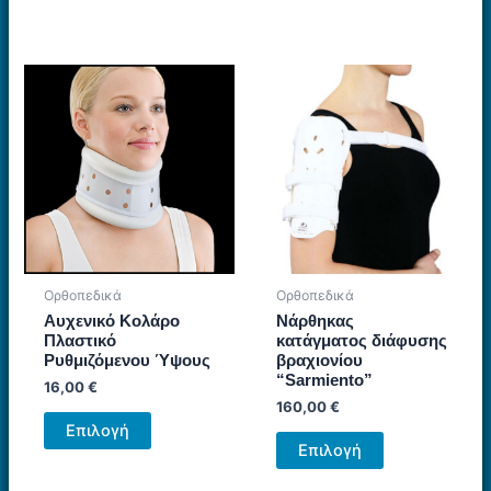
Ορθοπεδικά
Ορθοπεδικά
Αυχενικό Κολάρο
Νάρθηκας
Πλαστικό
κατάγματος διάφυσης
Ρυθμιζόμενου Ύψους
βραχιονίου
“Sarmiento”
16,00
€
160,00
€
Αυτό
Επιλογή
Αυτό
το
Επιλογή
το
προϊόν
προϊόν