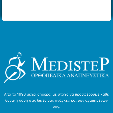
έχει
έχει
πολλαπλές
πολλαπλές
παραλλαγές.
παραλλαγές.
Οι
Οι
επιλογές
επιλογές
μπορούν
μπορούν
να
να
επιλεγούν
επιλεγούν
στη
στη
σελίδα
σελίδα
του
του
προϊόντος
προϊόντος
Απο το 1990 μέχρι σήμερα, με στόχο να προσφέρουμε κάθε
δυνατή λύση στις δικές σας ανάγκες και των αγαπημένων
σας.