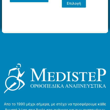
Αυτό
Επιλογή
το
προϊόν
έχει
πολλαπλές
παραλλαγές.
Οι
επιλογές
μπορούν
να
επιλεγούν
στη
σελίδα
του
προϊόντος
Απο το 1990 μέχρι σήμερα, με στόχο να προσφέρουμε κάθε