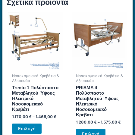
Σχετικά προϊόντα
Νοσοκομειακά Κρεβάτια &
Νοσοκομειακά Κρεβάτια &
Αξεσουάρ
Αξεσουάρ
Trento 1 Πολύσπαστο
PRISMA 4
Μεταβλητού Ύψους
Πολύσπαστο
Ηλεκτρικό
Μεταβλητού Ύψους
Νοσοκομειακό
Ηλεκτρικό
Κρεβάτι
Νοσοκομειακό
Κρεβάτι
1.170,00
€
–
1.465,00
€
1.280,00
€
–
1.575,00
€
Αυτό
Επιλογή
Αυτό
το
Επιλογή