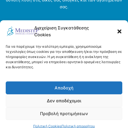
δυνατή λύση στις δικές σας ανάγκες και των αγαπημένων
σας.
Αρχική σελίδα
Διαχείριση Συγκατάθεσης
Ενοικιάσεις
Cookies
Η εταιρεία
Τρόποι πληρωμής και αποστολής
Για να παρέχουμε την καλύτερη εμπειρία, χρησιμοποιούμε
Όροι και προϋποθέσεις
τεχνολογίες όπως cookies για την αποθήκευση ή/και την πρόσβαση σε
πληροφορίες συσκευών. Η μη συγκατάθεση ή η ανάκληση της
Πολιτική απορρήτου
συγκατάθεσης, μπορεί να επηρεάσει αρνητικά ορισμένες λειτουργίες
Πολιτική Cookies (ΕΕ)
και δυνατότητες.
Επικοινωνία
Αποδοχή
Δεν αποδέχομαι
Προβολή προτιμήσεων
Copyright © 2026 Medistep | Powered by DeltaDigital
Πολιτική Cookies
Πολιτική απορρήτου