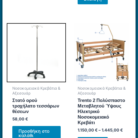
το
προϊόν
προϊόν
έχει
έχει
πολλαπλές
πολλαπλές
παραλλαγές.
παραλλαγές.
Οι
Οι
επιλογές
επιλογές
μπορούν
μπορούν
να
να
επιλεγούν
επιλεγούν
στη
στη
σελίδα
σελίδα
του
Νοσοκομειακά Κρεβάτια &
Νοσοκομειακά Κρεβάτια &
του
προϊόντος
Αξεσουάρ
Αξεσουάρ
προϊόντος
Στατό ορού
Trento 2 Πολύσπαστο
τροχήλατο τεσσάρων
Μεταβλητού Ύψους
θέσεων
Ηλεκτρικό
Νοσοκομειακό
58,00
€
Κρεβάτι
1.150,00
€
–
1.445,00
€
Προσθήκη στο
καλάθι