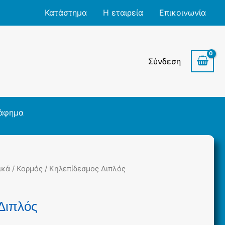
Κατάστημα
Η εταιρεία
Επικοινωνία
Σύνδεση
άφημα
ικά
/
Κορμός
/ Κηλεπίδεσμος Διπλός
Διπλός