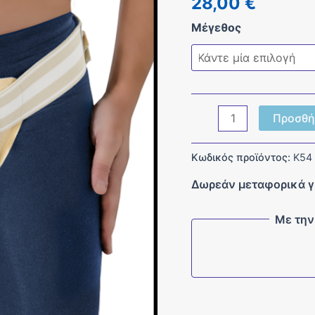
28,00
€
Μέγεθος
Κηλεπίδεσμος
Προσθή
Διπλός
ποσότητα
Κωδικός προϊόντος:
Κ54
Δωρεάν μεταφορικά γ
Με την