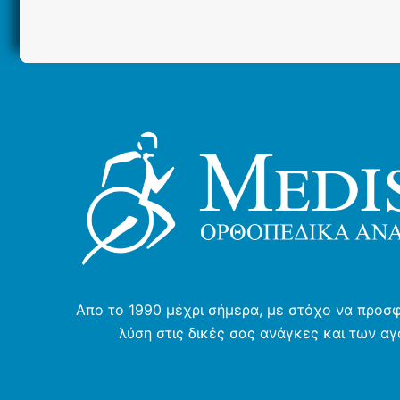
πολλαπλές
παραλλαγές.
Οι
επιλογές
μπορούν
να
επιλεγούν
στη
σελίδα
του
προϊόντος
Απο το 1990 μέχρι σήμερα, με στόχο να προσ
λύση στις δικές σας ανάγκες και των α