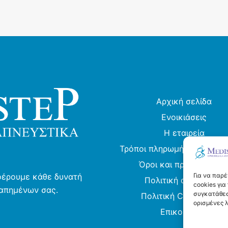
πολλαπλές
παραλλαγές
παραλλαγές.
Οι
Οι
επιλογές
επιλογές
μπορούν
μπορούν
να
να
επιλεγούν
επιλεγούν
στη
στη
σελίδα
Αρχική σελίδα
σελίδα
του
Ενοικιάσεις
του
προϊόντος
Η εταιρεία
προϊόντος
Τρόποι πληρωμής και αποσ
Όροι και προϋποθέσει
Για να παρ
φέρουμε κάθε δυνατή
Πολιτική απορρήτου
cookies γι
γαπημένων σας.
συγκατάθεσ
Πολιτική Cookies (ΕΕ)
ορισμένες λ
Επικοινωνία