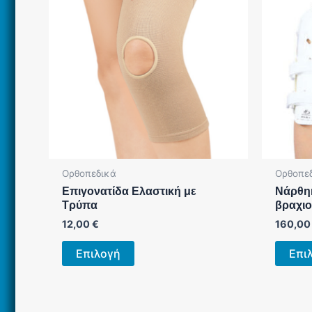
Ορθοπεδικά
Ορθοπε
Επιγονατίδα Ελαστική με
Νάρθη
Τρύπα
βραχιο
12,00
€
160,0
Αυτό
Επιλογή
Επι
το
προϊόν
έχει