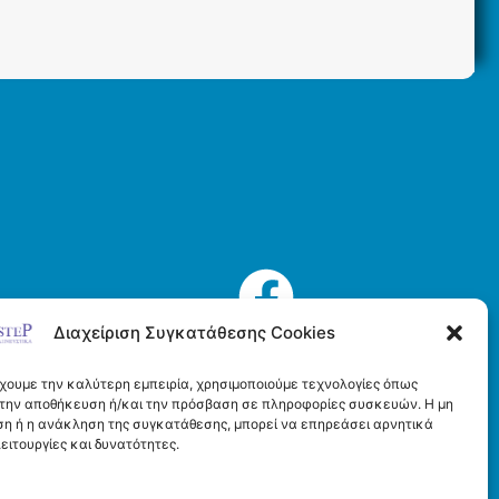
.
παραλλαγές.
Οι
επιλογές
μπορούν
να
επιλεγούν
στη
σελίδα
του
προϊόντος
τολής
Διαχείριση Συγκατάθεσης Cookies
ς
έχουμε την καλύτερη εμπειρία, χρησιμοποιούμε τεχνολογίες όπως
α την αποθήκευση ή/και την πρόσβαση σε πληροφορίες συσκευών. Η μη
η ή η ανάκληση της συγκατάθεσης, μπορεί να επηρεάσει αρνητικά
ειτουργίες και δυνατότητες.