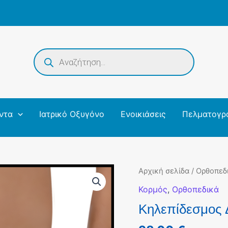
Products
search
ντα
Ιατρικό Οξυγόνο
Ενοικιάσεις
Πελματογρ
Αρχική σελίδα
/
Ορθοπεδ
Κορμός
,
Ορθοπεδικά
Κηλεπίδεσμος 