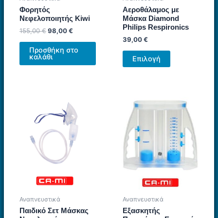
Φορητός
Αεροθάλαμος με
Νεφελοποιητής Kiwi
Μάσκα Diamond
Philips Respironics
Original
Η
155,00
€
98,00
€
price
τρέχουσα
39,00
€
was:
τιμή
Προσθήκη στο
Αυτό
155,00 €.
είναι:
καλάθι
Επιλογή
98,00 €.
το
προϊόν
έχει
πολλαπλές
παραλλαγές.
Οι
επιλογές
μπορούν
να
επιλεγούν
στη
σελίδα
Αναπνευστικά
Αναπνευστικά
του
Παιδικό Σετ Μάσκας
Εξασκητής
προϊόντος