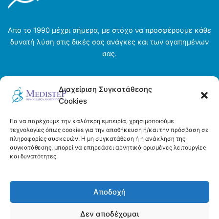
Απο το 1990 μέχρι σήμερα, με στόχο να προσφέρουμε κάθε
δυνατή λύση στις δικές σας ανάγκες και των αγαπημένων
σας.
Αρχική σελίδα
Διαχείριση Συγκατάθεσης
Ενοικιάσεις
Cookies
Η εταιρεία
Τρόποι πληρωμής και αποστολής
Για να παρέχουμε την καλύτερη εμπειρία, χρησιμοποιούμε
Όροι και προϋποθέσεις
τεχνολογίες όπως cookies για την αποθήκευση ή/και την πρόσβαση σε
πληροφορίες συσκευών. Η μη συγκατάθεση ή η ανάκληση της
Πολιτική απορρήτου
συγκατάθεσης, μπορεί να επηρεάσει αρνητικά ορισμένες λειτουργίες
Πολιτική Cookies (ΕΕ)
και δυνατότητες.
Επικοινωνία
Αποδοχή
Δεν αποδέχομαι