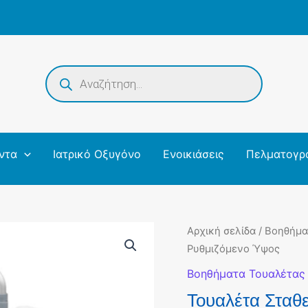
Products
search
ντα
Ιατρικό Οξυγόνο
Ενοικιάσεις
Πελματογρ
Αρχική σελίδα
/
Βοηθήμα
Ρυθμιζόμενο Ύψος
Βοηθήματα Τουαλέτας
Τουαλέτα Σταθ