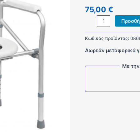
75,00
€
Τουαλέτα
Προσθή
Σταθερή
με
Κωδικός προϊόντος:
080
Ρυθμιζόμενο
Δωρεάν μεταφορικά γ
Ύψος
ποσότητα
Με την