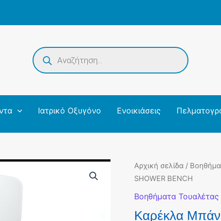
Products
search
ντα
Ιατρικό Οξυγόνο
Ενοικιάσεις
Πελματογρ
Αρχική σελίδα
/
Βοηθήμα
SHOWER BENCH
Βοηθήματα Τουαλέτας
Καρέκλα Μπά