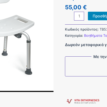
55,00
€
Καρέκλα
Προσθή
Μπάνιου
SHOWER
Κωδικός προϊόντος:
ΤΒ5
BENCH
Κατηγορία:
Βοηθήματα Το
ποσότητα
Δωρεάν μεταφορικά γ
Με την