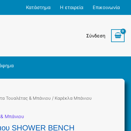
Κατάστημα
Η εταιρεία
Επικοινωνία
Σύνδεση
άφημα
τα Τουαλέτας & Μπάνιου
/ Καρέκλα Μπάνιου
 & Μπάνιου
νιου SHOWER BENCH