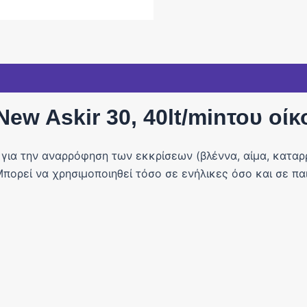
w Askir 30, 40lt/minτου οίκ
 για την αναρρόφηση των εκκρίσεων (βλέννα, αίμα, καταρ
πορεί να χρησιμοποιηθεί τόσο σε ενήλικες όσο και σε παι