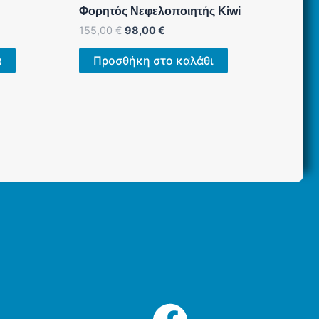
Φορητός Νεφελοποιητής Kiwi
Original
Η
155,00
€
98,00
€
price
τρέχουσα
was:
τιμή
α
Προσθήκη στο καλάθι
155,00 €.
είναι:
98,00 €.