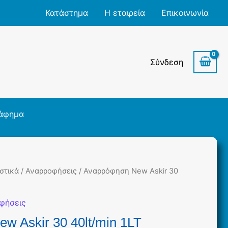
Κατάστημα
Η εταιρεία
Επικοινωνία
Σύνδεση
άφημα
στικά
/
Αναρροφήσεις
/ Αναρρόφηση New Askir 30
φήσεις
w Askir 30 40lt/min 1LT