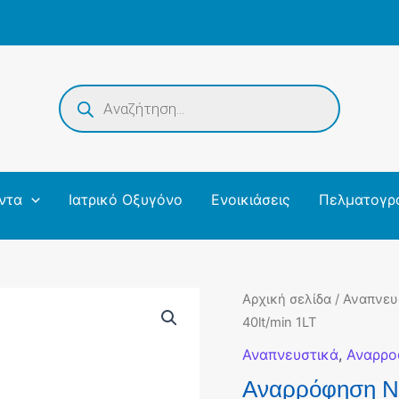
Products
search
ντα
Ιατρικό Οξυγόνο
Ενοικιάσεις
Πελματογρ
Αρχική σελίδα
/
Αναπνευ
40lt/min 1LT
Αναπνευστικά
,
Αναρρο
Αναρρόφηση Ne