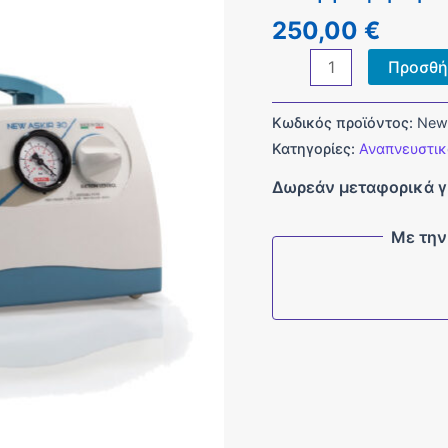
250,00
€
Αναρρόφηση
Προσθή
New
Askir
Κωδικός προϊόντος:
New
30
Κατηγορίες:
Αναπνευστι
40lt/min
Δωρεάν μεταφορικά γ
1LT
ποσότητα
Με την