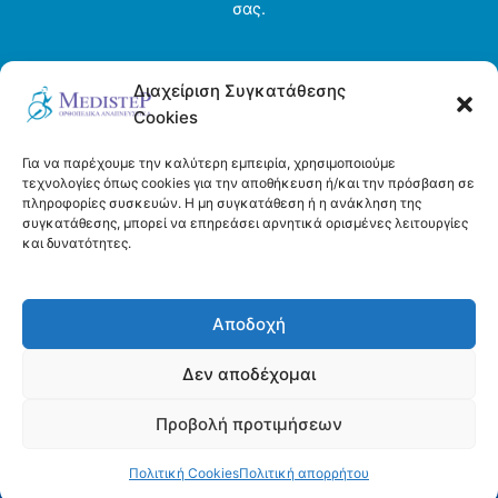
σας.
Αρχική σελίδα
Διαχείριση Συγκατάθεσης
Ενοικιάσεις
Cookies
Η εταιρεία
Τρόποι πληρωμής και αποστολής
Για να παρέχουμε την καλύτερη εμπειρία, χρησιμοποιούμε
Όροι και προϋποθέσεις
τεχνολογίες όπως cookies για την αποθήκευση ή/και την πρόσβαση σε
πληροφορίες συσκευών. Η μη συγκατάθεση ή η ανάκληση της
Πολιτική απορρήτου
συγκατάθεσης, μπορεί να επηρεάσει αρνητικά ορισμένες λειτουργίες
Πολιτική Cookies (ΕΕ)
και δυνατότητες.
Επικοινωνία
Αποδοχή
Δεν αποδέχομαι
Προβολή προτιμήσεων
Copyright © 2026 Medistep | Powered by DeltaDigital
Πολιτική Cookies
Πολιτική απορρήτου