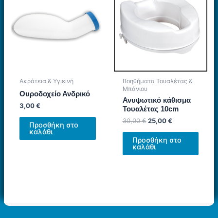
Ακράτεια & Υγιεινή
Βοηθήματα Τουαλέτας &
Μπάνιου
Ουροδοχείο Ανδρικό
Ανυψωτικό κάθισμα
3,00
€
Τουαλέτας 10cm
Original
Η
30,00
€
25,00
€
Προσθήκη στο
price
τρέχουσα
καλάθι
was:
τιμή
Προσθήκη στο
30,00 €.
είναι:
καλάθι
25,00 €.