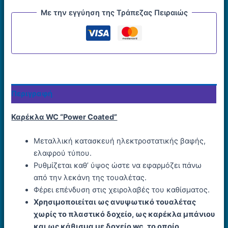
Με την εγγύηση της Τράπεζας Πειραιώς
Περιγραφή
Καρέκλα WC “Power Coated”
Mεταλλική κατασκευή ηλεκτροστατικής βαφής,
ελαφρού τύπου.
Ρυθµίζεται καθ’ ύψος ώστε να εφαρµόζει πάνω
από την λεκάνη της τουαλέτας.
Φέρει επένδυση στις χειρολαβές του καθίσµατος.
Χρησιµοποιείται ως ανυψωτικό τουαλέτας
χωρίς το πλαστικό δοχείο, ως καρέκλα µπάνιου
και ως κάθισµα µε δοχείο wc, το οποίο