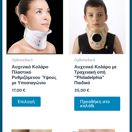
Ορθοπεδικά
Ορθοπεδικά
Αυχενικό Κολάρο
Αυχενικό Κολάρο με
Πλαστικό
Τραχειακή οπή
Ρυθμιζόμενου Ύψους
“Philadelphia”
με Υποσιαγώνιο
Παιδικό
17,00
€
35,00
€
Αυτό
Επιλογή
Προσθήκη στο
το
καλάθι
προϊόν
έχει
πολλαπλές