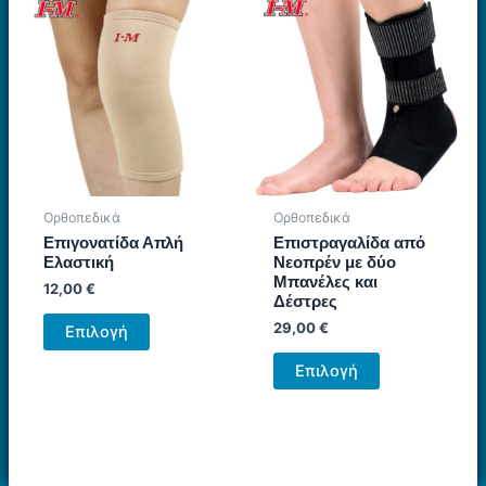
παραλλαγές.
Οι
επιλογές
μπορούν
να
επιλεγούν
στη
σελίδα
του
Ορθοπεδικά
Ορθοπεδικά
προϊόντος
Επιγονατίδα Απλή
Επιστραγαλίδα από
Ελαστική
Νεοπρέν με δύο
Μπανέλες και
12,00
€
Δέστρες
Αυτό
29,00
€
Επιλογή
το
Αυτό
προϊόν
Επιλογή
το
έχει
προϊόν
πολλαπλές
έχει
παραλλαγές.
πολλαπλές
Οι