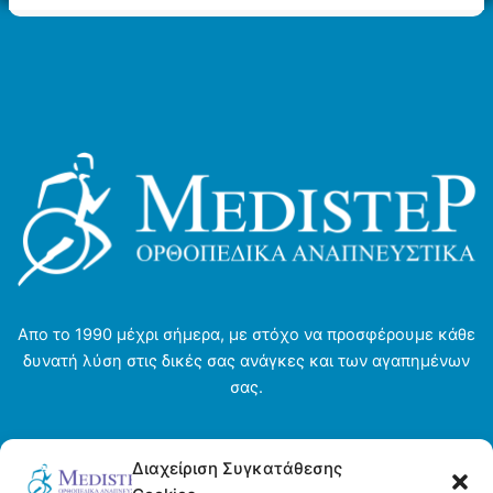
παραλλαγές.
επιλογές
Οι
μπορούν
επιλογές
να
μπορούν
επιλεγούν
να
στη
επιλεγούν
σελίδα
στη
του
σελίδα
προϊόντος
του
προϊόντος
Απο το 1990 μέχρι σήμερα, με στόχο να προσφέρουμε κάθε
δυνατή λύση στις δικές σας ανάγκες και των αγαπημένων
σας.
Αρχική σελίδα
Διαχείριση Συγκατάθεσης
Ενοικιάσεις