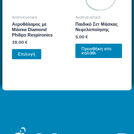
Αναπνευστικά
Αναπνευστικά
Αεροθάλαμος με
Παιδικό Σετ Μάσκας
Μάσκα Diamond
Νεφελοποίησης
Philips Respironics
5,00
€
39,00
€
Προσθήκη στο
Αυτό
καλάθι
Επιλογή
το
προϊόν
έχει
πολλαπλές
παραλλαγές.
Οι
επιλογές
μπορούν
να
επιλεγούν
στη