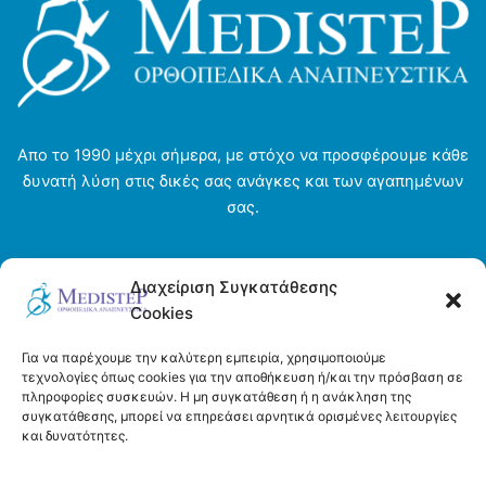
σελίδα
του
προϊόντος
Απο το 1990 μέχρι σήμερα, με στόχο να προσφέρουμε κάθε
δυνατή λύση στις δικές σας ανάγκες και των αγαπημένων
σας.
Αρχική σελίδα
Διαχείριση Συγκατάθεσης
Ενοικιάσεις
Cookies
Η εταιρεία
Τρόποι πληρωμής και αποστολής
Για να παρέχουμε την καλύτερη εμπειρία, χρησιμοποιούμε
Όροι και προϋποθέσεις
τεχνολογίες όπως cookies για την αποθήκευση ή/και την πρόσβαση σε
πληροφορίες συσκευών. Η μη συγκατάθεση ή η ανάκληση της
Πολιτική απορρήτου
συγκατάθεσης, μπορεί να επηρεάσει αρνητικά ορισμένες λειτουργίες
Πολιτική Cookies (ΕΕ)
και δυνατότητες.
Επικοινωνία