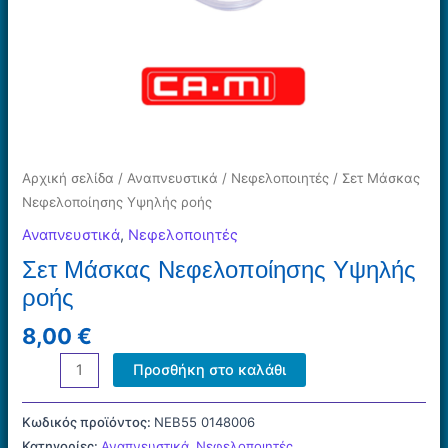
Αρχική σελίδα
/
Αναπνευστικά
/
Νεφελοποιητές
/ Σετ Μάσκας
Νεφελοποίησης Υψηλής ροής
Αναπνευστικά
,
Νεφελοποιητές
Σετ Μάσκας Νεφελοποίησης Υψηλής
ροής
8,00
€
Σετ
Προσθήκη στο καλάθι
Μάσκας
Νεφελοποίησης
Κωδικός προϊόντος:
NEB55 0148006
Υψηλής
Κατηγορίες:
Αναπνευστικά
,
Νεφελοποιητές