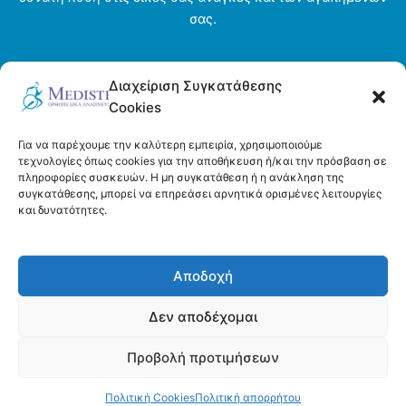
σας.
Αρχική σελίδα
Διαχείριση Συγκατάθεσης
Ενοικιάσεις
Cookies
Η εταιρεία
Τρόποι πληρωμής και αποστολής
Για να παρέχουμε την καλύτερη εμπειρία, χρησιμοποιούμε
Όροι και προϋποθέσεις
τεχνολογίες όπως cookies για την αποθήκευση ή/και την πρόσβαση σε
πληροφορίες συσκευών. Η μη συγκατάθεση ή η ανάκληση της
Πολιτική απορρήτου
συγκατάθεσης, μπορεί να επηρεάσει αρνητικά ορισμένες λειτουργίες
Πολιτική Cookies (ΕΕ)
και δυνατότητες.
Επικοινωνία
Αποδοχή
Δεν αποδέχομαι
Προβολή προτιμήσεων
Copyright © 2026 Medistep | Powered by DeltaDigital
Πολιτική Cookies
Πολιτική απορρήτου