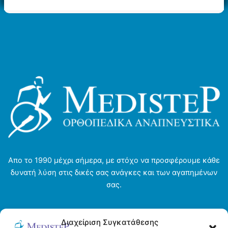
παραλλαγές.
παραλλαγές.
Οι
Οι
επιλογές
επιλογές
μπορούν
μπορούν
να
να
επιλεγούν
επιλεγούν
στη
στη
σελίδα
σελίδα
του
του
προϊόντος
προϊόντος
Απο το 1990 μέχρι σήμερα, με στόχο να προσφέρουμε κάθε
δυνατή λύση στις δικές σας ανάγκες και των αγαπημένων
σας.
Αρχική σελίδα
Διαχείριση Συγκατάθεσης
Ενοικιάσεις