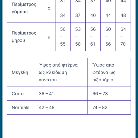
31
34
37
40
44
Περίμετρος
c
–
–
–
–
–
γάμπας
34
37
40
44
48
50
53
56
60
64
Περίμετρος
g
–
–
–
–
–
μηρού
55
58
61
66
70
Ύψος από φτέρνα
Ύψος από
Μεγέθη
ως κλείδωση
φτέρνα ως
γονάτου
ριζομήριο
Corto
36 – 41
66 – 73
Normale
42 – 48
74 – 82