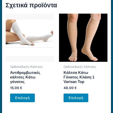
Σχετικά προϊόντα
Ορθοπεδικές Κάλτσες
Ορθοπεδικές Κάλτσες
Αντιθρομβωτικές
Κάλτσα Κάτω
κάλτσες Κάτω
Γόνατος Κλάση 1
γόνατος
Varisan Top
15,00
€
48,00
€
Αυτό
Αυτό
Επιλογή
Επιλογή
το
το
προϊόν
προϊόν
έχει
έχει