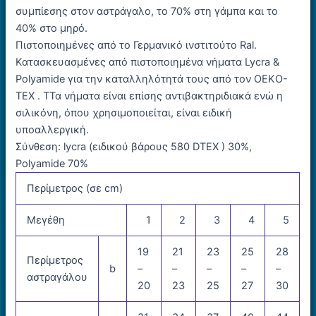
συμπίεσης στον αστράγαλο, το 70% στη γάμπα και το
40% στο μηρό.
Πιστοποιημένες από το Γερμανικό ινστιτούτο Ral.
Κατασκευασμένες από πιστοποιημένα νήματα Lycra &
Polyamide για την καταλληλότητά τους από τον OEKO-
TEX . TΤα νήματα είναι επίσης αντιβακτηριδιακά ενώ η
σιλικόνη, όπου χρησιμοποιείται, είναι ειδική
υποαλλεργική.
Σύνθεση: lycra (ειδικού βάρους 580 DTEX ) 30%,
Polyamide 70%
Περίμετρος (σε cm)
Μεγέθη
1
2
3
4
5
19
21
23
25
28
Περίμετρος
b
–
–
–
–
–
αστραγάλου
20
23
25
27
30