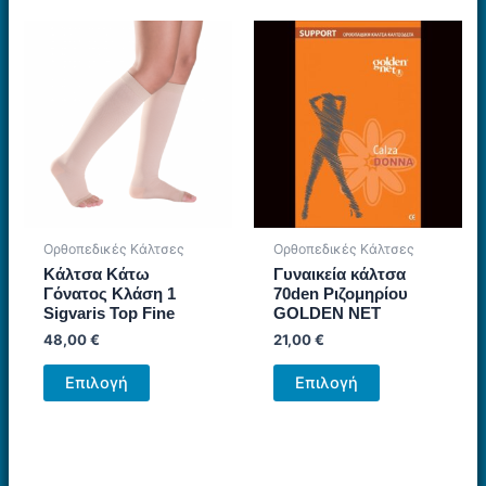
πολλαπλές
πολλαπλές
παραλλαγές.
παραλλαγές.
Οι
Οι
επιλογές
επιλογές
μπορούν
μπορούν
να
να
επιλεγούν
επιλεγούν
στη
στη
σελίδα
σελίδα
Ορθοπεδικές Κάλτσες
Ορθοπεδικές Κάλτσες
του
του
Κάλτσα Κάτω
Γυναικεία κάλτσα
προϊόντος
προϊόντος
Γόνατος Κλάση 1
70den Ριζομηρίου
Sigvaris Top Fine
GOLDEN NET
48,00
€
21,00
€
Αυτό
Αυτό
Επιλογή
Επιλογή
το
το
προϊόν
προϊόν
έχει
έχει
πολλαπλές
πολλαπλές