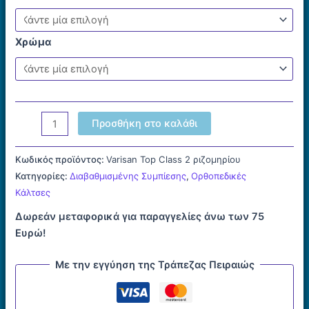
Χρώμα
Κάλτσες
Προσθήκη στο καλάθι
Ριζομηρίου
Κλάση
Κωδικός προϊόντος:
Varisan Top Class 2 ριζομηρίου
2
Κατηγορίες:
Διαβαθμισμένης Συμπίεσης
,
Ορθοπεδικές
Varisan
Κάλτσες
Top
Δωρεάν μεταφορικά για παραγγελίες άνω των 75
ποσότητα
Ευρώ!
Με την εγγύηση της Τράπεζας Πειραιώς